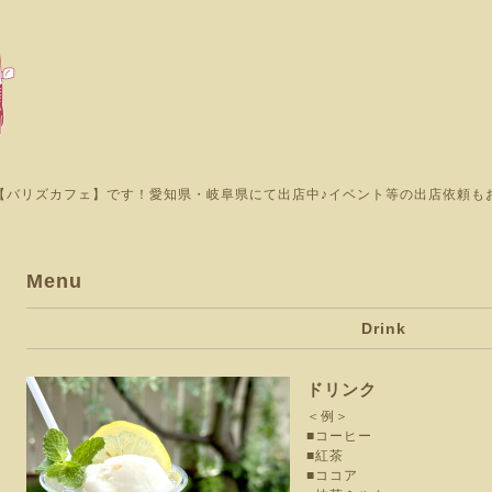
【バリズカフェ】です！愛知県・岐阜県にて出店中♪イベント等の出店依頼も
Menu
Drink
ドリンク
＜例＞
■コーヒー
■紅茶
■ココア