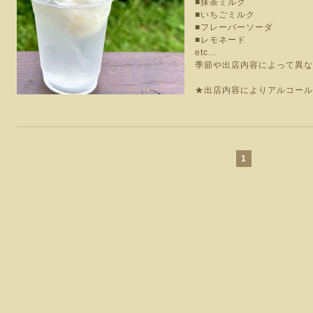
■抹茶ミルク
■いちごミルク
■フレーバーソーダ
■レモネード
etc...
季節や出店内容によって異な
★出店内容によりアルコール
1